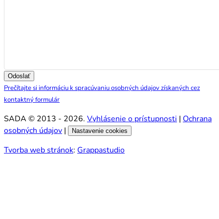
Odoslať
Prečítajte si informáciu k spracúvaniu osobných údajov získaných cez
kontaktný formulár
SADA © 2013 - 2026.
Vyhlásenie o prístupnosti
|
Ochrana
osobných údajov
|
Nastavenie cookies
Tvorba web stránok
:
Grappastudio