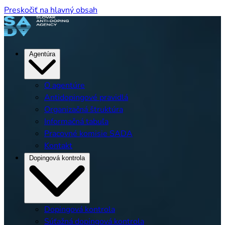
Preskočiť na hlavný obsah
Agentúra
O agentúre
Antidopingové pravidlá
Organizačná štruktúra
Informačná tabuľa
Pracovné komisie SADA
Kontakt
Dopingová kontrola
Dopingová kontrola
Súťažná dopingová kontrola