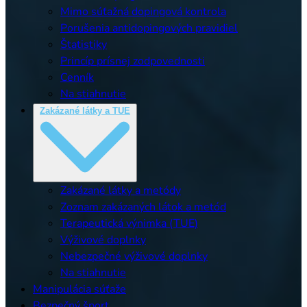
Mimo súťažná dopingová kontrola
Porušenia antidopingových pravidiel
Štatistiky
Princíp prísnej zodpovednosti
Cenník
Na stiahnutie
Zakázané látky a TUE
Zakázané látky a metódy
Zoznam zakázaných látok a metód
Terapeutická výnimka (TUE)
Výživové doplnky
Nebezpečné výživové doplnky
Na stiahnutie
Manipulácia súťaže
Bezpečný šport