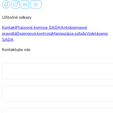
Užitočné odkazy
Kontakt
Pracovné komisie SADA
Antidopingové
pravidlá
Dopingová kontrola
Manipulácia súťaže
Vzdelávanie
SADA
Kontaktujte nás
Meno
E-mail
Správa