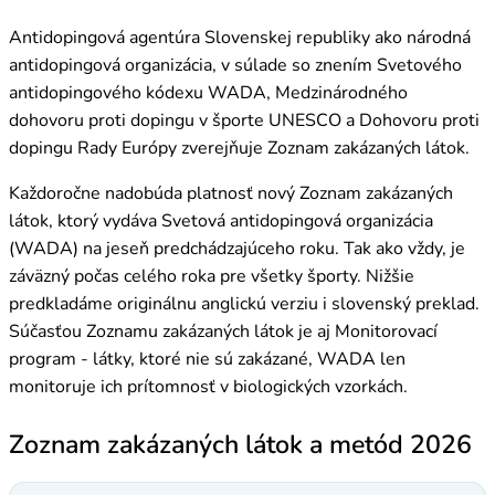
Antidopingová agentúra Slovenskej republiky ako národná
antidopingová organizácia, v súlade so znením Svetového
antidopingového kódexu WADA, Medzinárodného
dohovoru proti dopingu v športe UNESCO a Dohovoru proti
dopingu Rady Európy zverejňuje Zoznam zakázaných látok.
Každoročne nadobúda platnosť nový Zoznam zakázaných
látok, ktorý vydáva Svetová antidopingová organizácia
(WADA) na jeseň predchádzajúceho roku. Tak ako vždy, je
záväzný počas celého roka pre všetky športy. Nižšie
predkladáme originálnu anglickú verziu i slovenský preklad.
Súčasťou Zoznamu zakázaných látok je aj Monitorovací
program - látky, ktoré nie sú zakázané, WADA len
monitoruje ich prítomnosť v biologických vzorkách.
Zoznam zakázaných látok a metód 2026