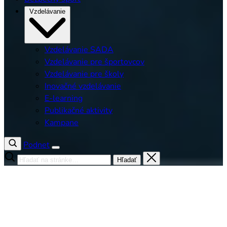
Vzdelávanie
Vzdelávanie SADA
Vzdelávanie pre športovcov
Vzdelávanie pre školy
Inovačné vzdelávanie
E-learning
Publikačné aktivity
Kampane
Podnet
Hľadať