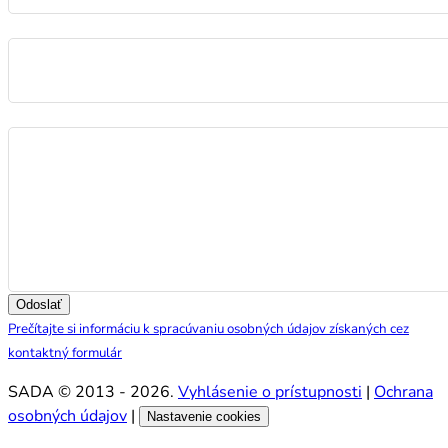
E-mail
Správa
Odoslať
Prečítajte si informáciu k spracúvaniu osobných údajov získaných cez
kontaktný formulár
SADA © 2013 - 2026.
Vyhlásenie o prístupnosti
|
Ochrana
osobných údajov
|
Nastavenie cookies