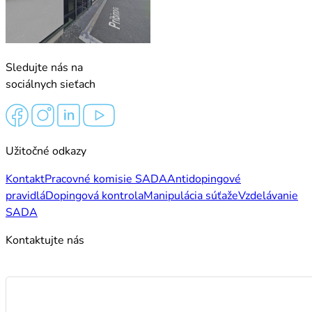
Sledujte nás na
sociálnych sieťach
Užitočné odkazy
Kontakt
Pracovné komisie SADA
Antidopingové
pravidlá
Dopingová kontrola
Manipulácia súťaže
Vzdelávanie
SADA
Kontaktujte nás
Meno