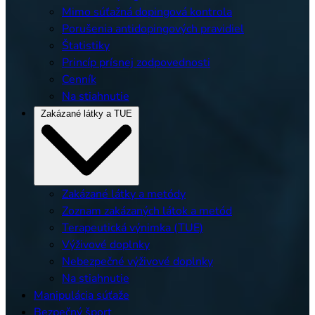
Mimo súťažná dopingová kontrola
Porušenia antidopingových pravidiel
Štatistiky
Princíp prísnej zodpovednosti
Cenník
Na stiahnutie
Zakázané látky a TUE
Zakázané látky a metódy
Zoznam zakázaných látok a metód
Terapeutická výnimka (TUE)
Výživové doplnky
Nebezpečné výživové doplnky
Na stiahnutie
Manipulácia súťaže
Bezpečný šport