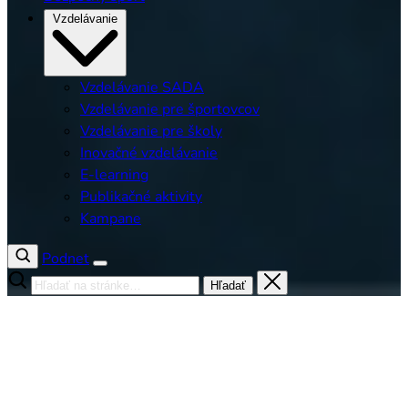
Vzdelávanie
Vzdelávanie SADA
Vzdelávanie pre športovcov
Vzdelávanie pre školy
Inovačné vzdelávanie
E-learning
Publikačné aktivity
Kampane
Podnet
Hľadať