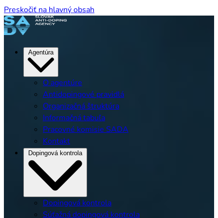
Preskočiť na hlavný obsah
Agentúra
O agentúre
Antidopingové pravidlá
Organizačná štruktúra
Informačná tabuľa
Pracovné komisie SADA
Kontakt
Dopingová kontrola
Dopingová kontrola
Súťažná dopingová kontrola