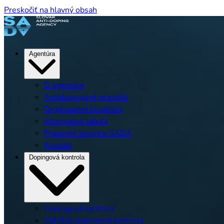
Preskočiť na hlavný obsah
Agentúra
O agentúre
Antidopingové pravidlá
Organizačná štruktúra
Informačná tabuľa
Pracovné komisie SADA
Kontakt
Dopingová kontrola
Dopingová kontrola
Súťažná dopingová kontrola