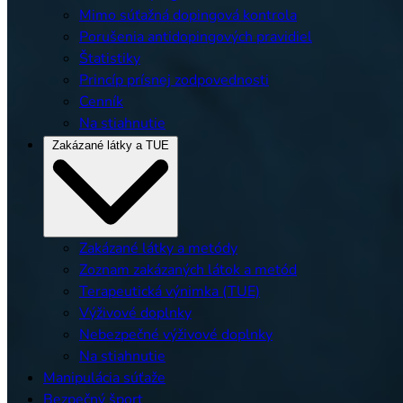
Mimo súťažná dopingová kontrola
Porušenia antidopingových pravidiel
Štatistiky
Princíp prísnej zodpovednosti
Cenník
Na stiahnutie
Zakázané látky a TUE
Zakázané látky a metódy
Zoznam zakázaných látok a metód
Terapeutická výnimka (TUE)
Výživové doplnky
Nebezpečné výživové doplnky
Na stiahnutie
Manipulácia súťaže
Bezpečný šport