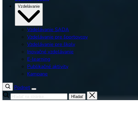
Vzdelávanie
Vzdelávanie SADA
Vzdelávanie pre športovcov
Vzdelávanie pre školy
Inovačné vzdelávanie
E-learning
Publikačné aktivity
Kampane
Podnet
Hľadať