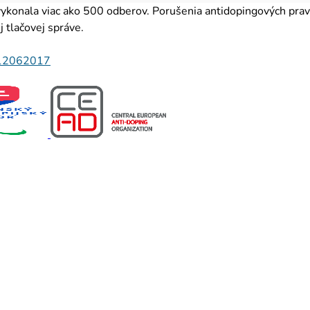
onala viac ako 500 odberov. Porušenia antidopingových pravidi
ej tlačovej správe.
_12062017