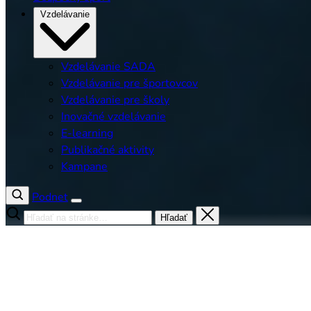
Vzdelávanie
Vzdelávanie SADA
Vzdelávanie pre športovcov
Vzdelávanie pre školy
Inovačné vzdelávanie
E-learning
Publikačné aktivity
Kampane
Podnet
Hľadať