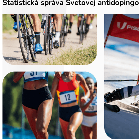
Štatistická správa Svetovej antidoping