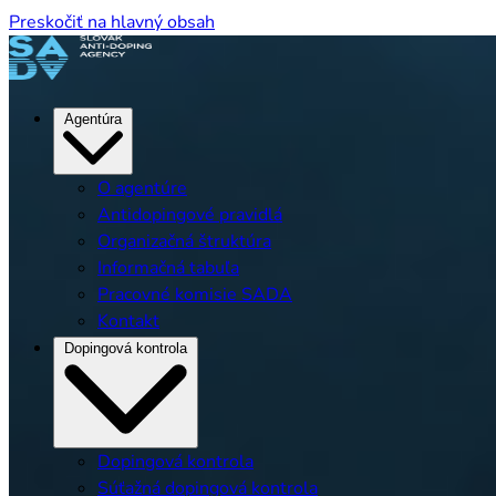
Preskočiť na hlavný obsah
Agentúra
O agentúre
Antidopingové pravidlá
Organizačná štruktúra
Informačná tabuľa
Pracovné komisie SADA
Kontakt
Dopingová kontrola
Dopingová kontrola
Súťažná dopingová kontrola