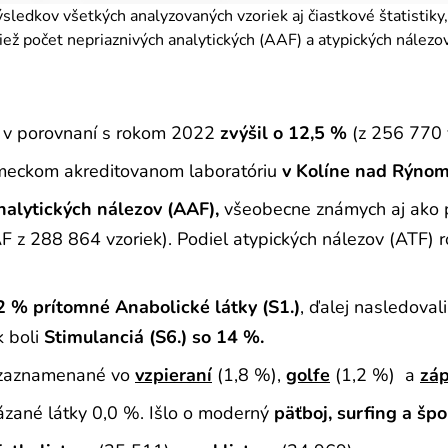
ledkov všetkých analyzovaných vzoriek aj čiastkové štatistiky,
tiež počet nepriaznivých analytických (AAF) a atypických nálezo
 v porovnaní s rokom 2022
zvýšil o 12,5 %
(z 256 770 
emeckom akreditovanom laboratóriu
v Kolíne nad Rýno
nalytických nálezov (AAF),
všeobecne známych aj ako po
F z 288 864 vzoriek). Podiel atypických nálezov (ATF) 
2 % prítomné Anabolické látky (S1.)
, ďalej nasledoval
k boli
Stimulanciá (S6.) so 14 %.
o zaznamenané vo
vzpieraní
(1,8 %),
golfe
(1,2 %) a
zá
kázané látky 0,0 %. Išlo o moderný
päťboj, surfing a špo