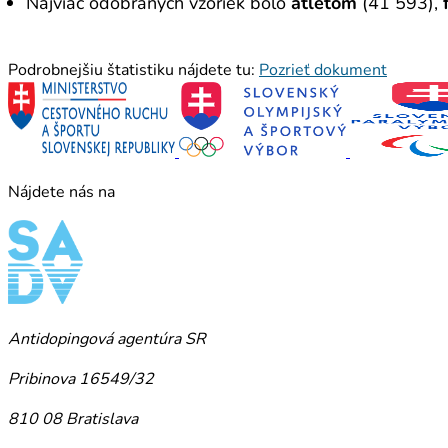
Najviac odobraných vzoriek bolo
atlétom
(41 593),
f
Podrobnejšiu štatistiku nájdete tu:
Pozrieť dokument
Nájdete nás na
Antidopingová agentúra SR
Pribinova 16549/32
810 08 Bratislava