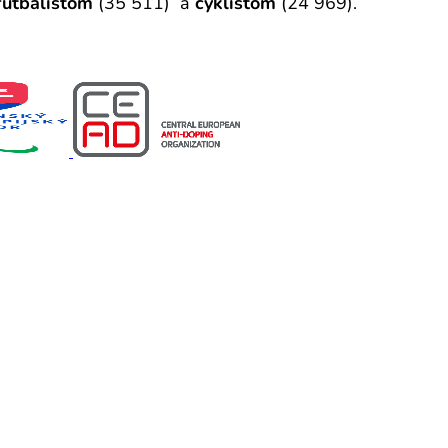
utbalistom
(35 511) a
cyklistom
(24 969).