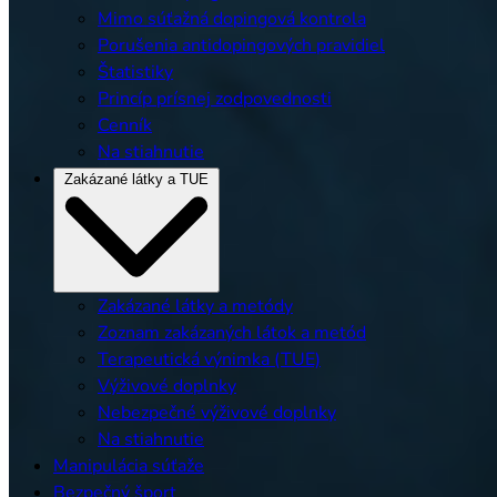
Mimo súťažná dopingová kontrola
Porušenia antidopingových pravidiel
Štatistiky
Princíp prísnej zodpovednosti
Cenník
Na stiahnutie
Zakázané látky a TUE
Zakázané látky a metódy
Zoznam zakázaných látok a metód
Terapeutická výnimka (TUE)
Výživové doplnky
Nebezpečné výživové doplnky
Na stiahnutie
Manipulácia súťaže
Bezpečný šport