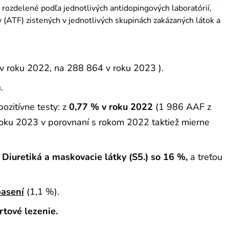
 rozdelené podľa jednotlivých antidopingových laboratórií,
v (ATF) zistených v jednotlivých skupinách zakázaných látok a
v roku 2022, na 288 864 v roku 2023 ).
m
.
zitívne testy: z
0,77 % v roku 2022
(1 986 AAF z
roku 2023 v porovnaní s rokom 2022 taktiež mierne
i
Diuretiká a maskovacie látky (S5.) so 16 %,
a treťou
pasení
(1,1 %).
rtové lezenie.