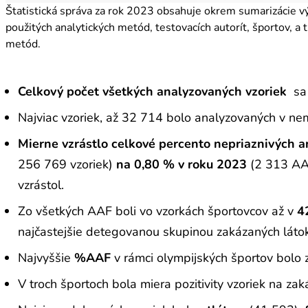
Štatistická správa za rok 2023 obsahuje okrem sumarizácie výs
použitých analytických metód, testovacích autorít, športov, a 
metód.
Celkový počet všetkých analyzovaných vzoriek
sa
Najviac vzoriek, až 32 714 bolo analyzovaných v n
Mierne vzrástlo celkové percento nepriaznivých a
256 769 vzoriek)
na 0,80 % v roku 2023
(2 313 AA
vzrástol.
Zo všetkých AAF boli vo vzorkách športovcov až v
4
najčastejšie detegovanou skupinou zakázaných láto
Najvyššie
%AAF
v rámci olympijských športov bol
V troch športoch bola miera pozitivity vzoriek na za