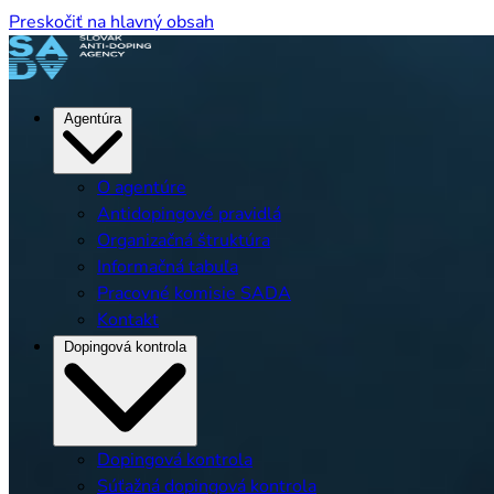
Preskočiť na hlavný obsah
Agentúra
O agentúre
Antidopingové pravidlá
Organizačná štruktúra
Informačná tabuľa
Pracovné komisie SADA
Kontakt
Dopingová kontrola
Dopingová kontrola
Súťažná dopingová kontrola