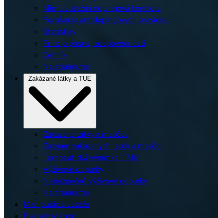
Mimo súťažná dopingová kontrola
Porušenia antidopingových pravidiel
Štatistiky
Princíp prísnej zodpovednosti
Cenník
Na stiahnutie
Zakázané látky a TUE
Zakázané látky a metódy
Zoznam zakázaných látok a metód
Terapeutická výnimka (TUE)
Výživové doplnky
Nebezpečné výživové doplnky
Na stiahnutie
Manipulácia súťaže
Bezpečný šport