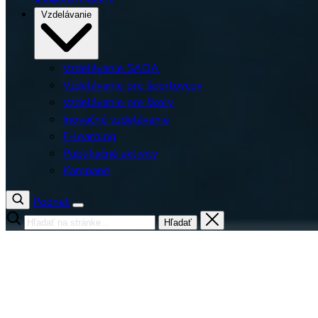
Vzdelávanie
Vzdelávanie SADA
Vzdelávanie pre športovcov
Vzdelávanie pre školy
Inovačné vzdelávanie
E-learning
Publikačné aktivity
Kampane
Podnet
Hľadať