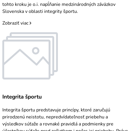
tohto kroku je o.i. napĺňanie medzinárodných záväzkov
Slovenska v oblasti integrity športu.
Zobraziť viac
Integrita športu
Integrita športu predstavuje princípy, ktoré zaručujú
prirodzenú neistotu, nepredvídateľnosť priebehu a
výsledkov súťaže a rovnaké pravidlá a podmienky pre
účastníkov súťaže pred začiatkom i počas jej priebehu. Práve