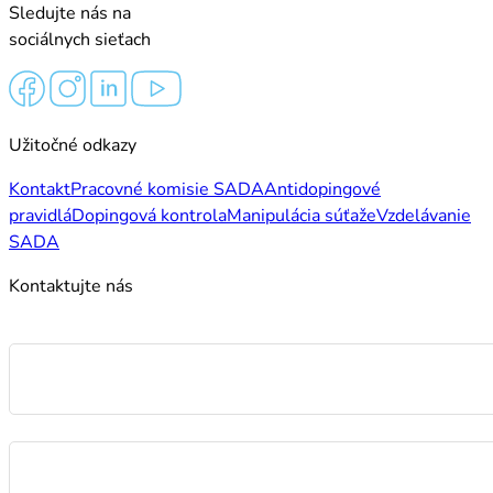
Sledujte nás na
sociálnych sieťach
Užitočné odkazy
Kontakt
Pracovné komisie SADA
Antidopingové
pravidlá
Dopingová kontrola
Manipulácia súťaže
Vzdelávanie
SADA
Kontaktujte nás
Meno
E-mail