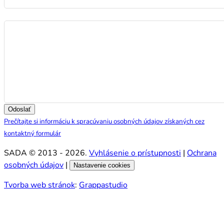
Správa
Odoslať
Prečítajte si informáciu k spracúvaniu osobných údajov získaných cez
kontaktný formulár
SADA © 2013 - 2026.
Vyhlásenie o prístupnosti
|
Ochrana
osobných údajov
|
Nastavenie cookies
Tvorba web stránok
:
Grappastudio