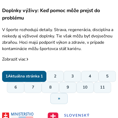
Doplnky výživy: Keď pomoc môže prejsť do
problému
V športe rozhodujú detaily. Strava, regenerácia, disciplína a
niekedy aj výživové doplnky. Tie však môžu byť dvojsečnou
zbraňou. Hoci majú podporiť výkon a zdravie, v prípade
kontaminácie môžu športovca stáť kariéru.
Zobraziť viac
1
Aktuálna stránka 1
2
3
4
5
6
7
8
9
10
11
»