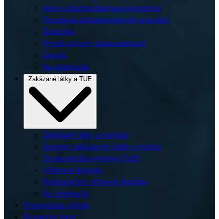
Mimo súťažná dopingová kontrola
Porušenia antidopingových pravidiel
Štatistiky
Princíp prísnej zodpovednosti
Cenník
Na stiahnutie
Zakázané látky a TUE
Zakázané látky a metódy
Zoznam zakázaných látok a metód
Terapeutická výnimka (TUE)
Výživové doplnky
Nebezpečné výživové doplnky
Na stiahnutie
Manipulácia súťaže
Bezpečný šport