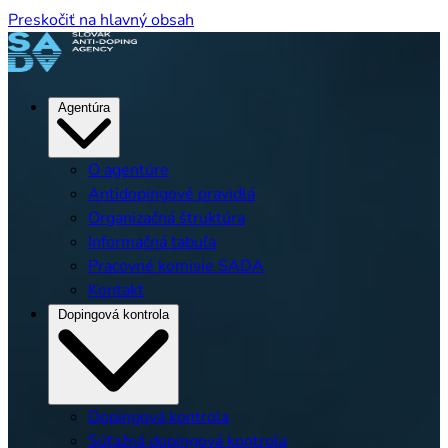
Preskočiť na hlavný obsah
Agentúra
O agentúre
Antidopingové pravidlá
Organizačná štruktúra
Informačná tabuľa
Pracovné komisie SADA
Kontakt
Dopingová kontrola
Dopingová kontrola
Súťažná dopingová kontrola