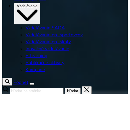
Vzdelávanie
Vzdelávanie SADA
Vzdelávanie pre športovcov
Vzdelávanie pre školy
Inovačné vzdelávanie
E-learning
Publikačné aktivity
Kampane
Podnet
Hľadať