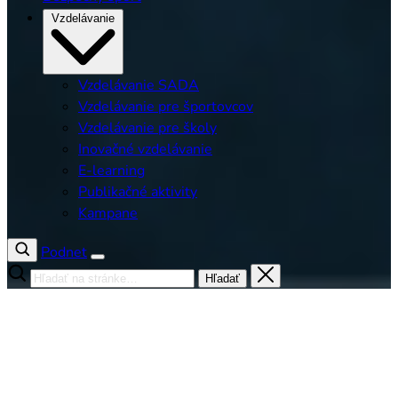
Vzdelávanie
Vzdelávanie SADA
Vzdelávanie pre športovcov
Vzdelávanie pre školy
Inovačné vzdelávanie
E-learning
Publikačné aktivity
Kampane
Podnet
Hľadať