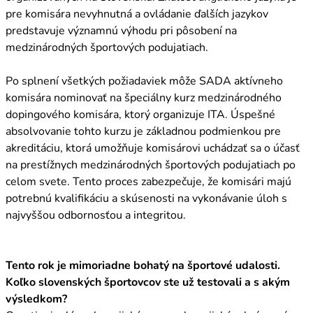
pre komisára nevyhnutná a ovládanie ďalších jazykov
predstavuje významnú výhodu pri pôsobení na
medzinárodných športových podujatiach.
Po splnení všetkých požiadaviek môže SADA aktívneho
komisára nominovať na špeciálny kurz medzinárodného
dopingového komisára, ktorý organizuje ITA. Úspešné
absolvovanie tohto kurzu je základnou podmienkou pre
akreditáciu, ktorá umožňuje komisárovi uchádzať sa o účasť
na prestížnych medzinárodných športových podujatiach po
celom svete. Tento proces zabezpečuje, že komisári majú
potrebnú kvalifikáciu a skúsenosti na vykonávanie úloh s
najvyššou odbornosťou a integritou.
Tento rok je mimoriadne bohatý na športové udalosti.
Koľko slovenských športovcov ste už testovali a s akým
výsledkom?