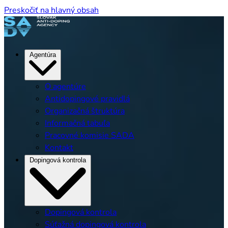
Preskočiť na hlavný obsah
Agentúra
O agentúre
Antidopingové pravidlá
Organizačná štruktúra
Informačná tabuľa
Pracovné komisie SADA
Kontakt
Dopingová kontrola
Dopingová kontrola
Súťažná dopingová kontrola