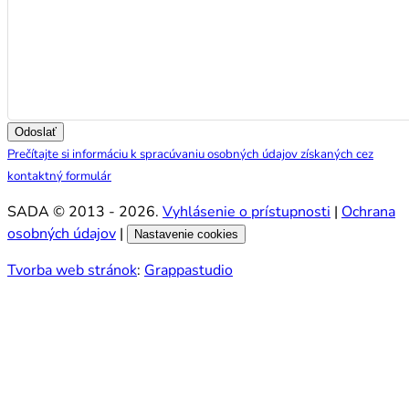
Odoslať
Prečítajte si informáciu k spracúvaniu osobných údajov získaných cez
kontaktný formulár
SADA © 2013 - 2026.
Vyhlásenie o prístupnosti
|
Ochrana
osobných údajov
|
Nastavenie cookies
Tvorba web stránok
:
Grappastudio