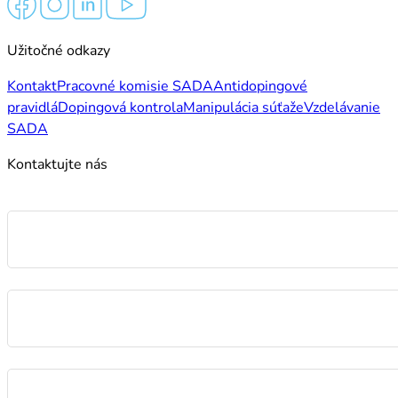
Užitočné odkazy
Kontakt
Pracovné komisie SADA
Antidopingové
pravidlá
Dopingová kontrola
Manipulácia súťaže
Vzdelávanie
SADA
Kontaktujte nás
Meno
E-mail
Správa