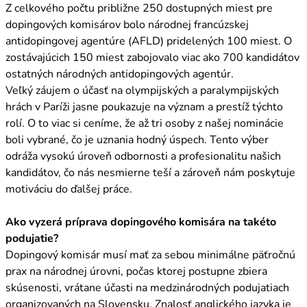
Z celkového počtu približne 250 dostupných miest pre
dopingových komisárov bolo národnej francúzskej
antidopingovej agentúre (AFLD) pridelených 100 miest. O
zostávajúcich 150 miest zabojovalo viac ako 700 kandidátov
ostatných národných antidopingových agentúr.
Veľký záujem o účasť na olympijských a paralympijských
hrách v Paríži jasne poukazuje na význam a prestíž týchto
rolí. O to viac si ceníme, že až tri osoby z našej nominácie
boli vybrané, čo je uznania hodný úspech. Tento výber
odráža vysokú úroveň odbornosti a profesionalitu našich
kandidátov, čo nás nesmierne teší a zároveň nám poskytuje
motiváciu do ďalšej práce.
Ako vyzerá príprava dopingového komisára na takéto
podujatie?
Dopingový komisár musí mať za sebou minimálne päťročnú
prax na národnej úrovni, počas ktorej postupne zbiera
skúsenosti, vrátane účasti na medzinárodných podujatiach
organizovaných na Slovensku. Znalosť anglického jazyka je