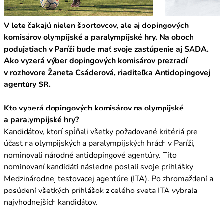
V lete čakajú nielen športovcov, ale aj dopingových
komisárov olympijské a paralympijské hry. Na oboch
podujatiach v Paríži bude mať svoje zastúpenie aj SADA.
Ako vyzerá výber dopingových komisárov prezradí
v rozhovore Žaneta Csáderová, riaditeľka Antidopingovej
agentúry SR.
Kto vyberá dopingových komisárov na olympijské
a paralympijské hry?
Kandidátov, ktorí spĺňali všetky požadované kritériá pre
účasť na olympijských a paralympijských hrách v Paríži,
nominovali národné antidopingové agentúry. Títo
nominovaní kandidáti následne poslali svoje prihlášky
Medzinárodnej testovacej agentúre (ITA). Po zhromaždení a
posúdení všetkých prihlášok z celého sveta ITA vybrala
najvhodnejších kandidátov.