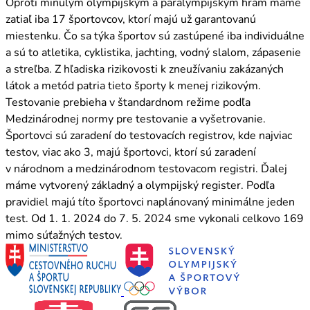
Oproti minulým olympijským a paralympijským hrám máme
zatiaľ iba 17 športovcov, ktorí majú už garantovanú
miestenku. Čo sa týka športov sú zastúpené iba individuálne
a sú to atletika, cyklistika, jachting, vodný slalom, zápasenie
a streľba. Z hľadiska rizikovosti k zneužívaniu zakázaných
látok a metód patria tieto športy k menej rizikovým.
Testovanie prebieha v štandardnom režime podľa
Medzinárodnej normy pre testovanie a vyšetrovanie.
Športovci sú zaradení do testovacích registrov, kde najviac
testov, viac ako 3, majú športovci, ktorí sú zaradení
v národnom a medzinárodnom testovacom registri. Ďalej
máme vytvorený základný a olympijský register. Podľa
pravidiel majú títo športovci naplánovaný minimálne jeden
test. Od 1. 1. 2024 do 7. 5. 2024 sme vykonali celkovo 169
mimo súťažných testov.