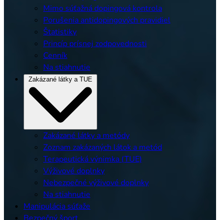
Mimo súťažná dopingová kontrola
Porušenia antidopingových pravidiel
Štatistiky
Princíp prísnej zodpovednosti
Cenník
Na stiahnutie
Zakázané látky a TUE
Zakázané látky a metódy
Zoznam zakázaných látok a metód
Terapeutická výnimka (TUE)
Výživové doplnky
Nebezpečné výživové doplnky
Na stiahnutie
Manipulácia súťaže
Bezpečný šport